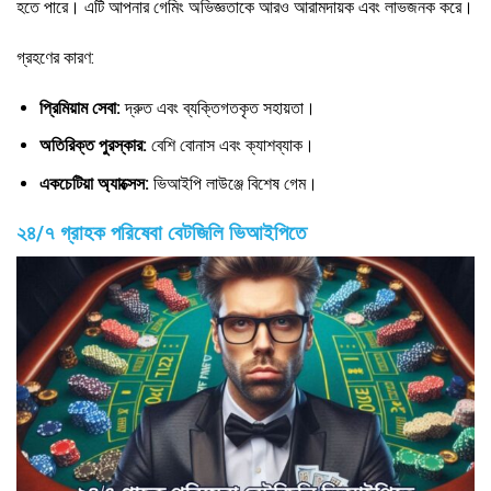
হতে পারে। এটি আপনার গেমিং অভিজ্ঞতাকে আরও আরামদায়ক এবং লাভজনক করে।
গ্রহণের কারণ:
প্রিমিয়াম সেবা:
দ্রুত এবং ব্যক্তিগতকৃত সহায়তা।
অতিরিক্ত পুরস্কার:
বেশি বোনাস এবং ক্যাশব্যাক।
একচেটিয়া অ্যাক্সেস:
ভিআইপি লাউঞ্জে বিশেষ গেম।
২৪/৭ গ্রাহক পরিষেবা বেটজিলি ভিআইপিতে