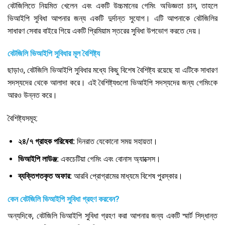
বেটজিলিতে নিয়মিত খেলেন এবং একটি উচ্চমানের গেমিং অভিজ্ঞতা চান, তাহলে
ভিআইপি সুবিধা আপনার জন্য একটি দুর্দান্ত সুযোগ। এটি আপনাকে বেটজিলির
সাধারণ সেবার বাইরে গিয়ে একটি প্রিমিয়াম স্তরের সুবিধা উপভোগ করতে দেয়।
বেটজিলি ভিআইপি সুবিধার মূল বৈশিষ্ট্য
ছাড়াও, বেটজিলি ভিআইপি সুবিধার মধ্যে কিছু বিশেষ বৈশিষ্ট্য রয়েছে যা এটিকে সাধারণ
সদস্যদের থেকে আলাদা করে। এই বৈশিষ্ট্যগুলো ভিআইপি সদস্যদের জন্য গেমিংকে
আরও উন্নত করে।
বৈশিষ্ট্যসমূহ:
২৪/৭ গ্রাহক পরিষেবা:
দিনরাত যেকোনো সময় সহায়তা।
ভিআইপি লাউঞ্জ:
একচেটিয়া গেমিং এবং বোনাস অ্যাক্সেস।
ব্যক্তিগতকৃত অফার:
আরবি প্রোগ্রামের মাধ্যমে বিশেষ পুরস্কার।
কেন বেটজিলি ভিআইপি সুবিধা গ্রহণ করবেন?
অন্যদিকে, বেটজিলি ভিআইপি সুবিধা গ্রহণ করা আপনার জন্য একটি স্মার্ট সিদ্ধান্ত