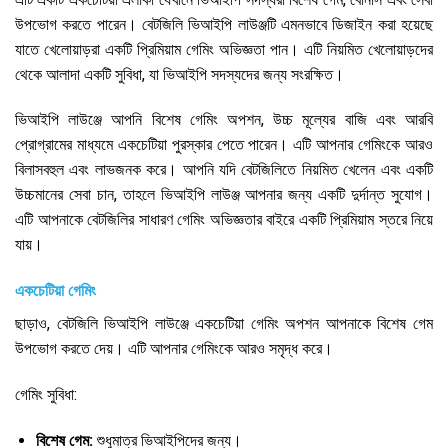
উপভোগ করতে পারেন। বেটজিলি ভিআইপি লাউঞ্জটি এমনভাবে ডিজাইন করা হয়েছে
যাতে খেলোয়াড়রা একটি প্রিমিয়াম গেমিং অভিজ্ঞতা পান। এটি নিয়মিত খেলোয়াড়দের
থেকে আলাদা একটি সুবিধা, যা ভিআইপি সদস্যদের জন্য সংরক্ষিত।
ভিআইপি লাউঞ্জে আপনি বিশেষ গেমিং অপশন, উচ্চ মূল্যের বাজি এবং আরবি
প্রোগ্রামের মাধ্যমে একচেটিয়া পুরস্কার পেতে পারেন। এটি আপনার গেমিংকে আরও
বিলাসবহুল এবং লাভজনক করে। আপনি যদি বেটজিলিতে নিয়মিত খেলেন এবং একটি
উচ্চমানের সেবা চান, তাহলে ভিআইপি লাউঞ্জ আপনার জন্য একটি দুর্দান্ত সুযোগ।
এটি আপনাকে বেটজিলির সাধারণ গেমিং অভিজ্ঞতার বাইরে একটি প্রিমিয়াম স্তরে নিয়ে
যায়।
একচেটিয়া গেমিং
ছাড়াও, বেটজিলি ভিআইপি লাউঞ্জে একচেটিয়া গেমিং অপশন আপনাকে বিশেষ গেম
উপভোগ করতে দেয়। এটি আপনার গেমিংকে আরও সমৃদ্ধ করে।
গেমিং সুবিধা:
বিশেষ গেম:
শুধুমাত্র ভিআইপিদের জন্য।