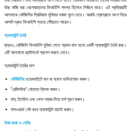
এবং নিয়মিত গেমিং কার্যক্রমে অংশ নিতে হবে। বেটজিলি সাধারণত তাদের সক্রিয় এবং
উচ্চ বাজি ধরা খেলোয়াড়দের ভিআইপি সদস্য হিসেবে নির্বাচন করে। এই প্রক্রিয়াটি
আপনাকে বেটজিলির প্রিমিয়াম সুবিধার দরজা খুলে দেবে। আরবি প্রোগ্রামে অংশ নিয়ে
আপনি দ্রুত ভিআইপি স্তরে পৌঁছাতে পারেন।
অ্যাকাউন্ট তৈরি
ছাড়াও, বেটজিলি ভিআইপি সুবিধা পেতে প্রথম ধাপ হলো একটি অ্যাকাউন্ট তৈরি করা।
এটি আপনাকে প্ল্যাটফর্মে প্রবেশ করতে দেবে।
অ্যাকাউন্ট তৈরির ধাপ:
বেটজিলির
ওয়েবসাইটে যান বা অ্যাপ ডাউনলোড করুন।
“রেজিস্টার” বোতামে ক্লিক করুন।
নাম, ইমেইল এবং ফোন নম্বর দিয়ে ফর্ম পূরণ করুন।
পাসওয়ার্ড সেট করে অ্যাকাউন্ট যাচাই করুন।
টাকা জমা ও গেমিং