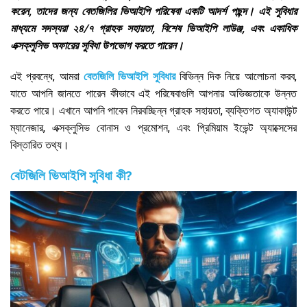
করেন, তাদের জন্য বেতজিলির ভিআইপি পরিষেবা একটি আদর্শ পছন্দ। এই সুবিধার
মাধ্যমে সদস্যরা ২৪/৭ গ্রাহক সহায়তা, বিশেষ ভিআইপি লাউঞ্জ, এবং একাধিক
এক্সক্লুসিভ অফারের সুবিধা উপভোগ করতে পারেন।
এই প্রবন্ধে, আমরা
বেতজিলি ভিআইপি সুবিধার
বিভিন্ন দিক নিয়ে আলোচনা করব,
যাতে আপনি জানতে পারেন কীভাবে এই পরিষেবাগুলি আপনার অভিজ্ঞতাকে উন্নত
করতে পারে। এখানে আপনি পাবেন নিরবচ্ছিন্ন গ্রাহক সহায়তা, ব্যক্তিগত অ্যাকাউন্ট
ম্যানেজার, এক্সক্লুসিভ বোনাস ও প্রমোশন, এবং প্রিমিয়াম ইভেন্ট অ্যাক্সেসের
বিস্তারিত তথ্য।
বেটজিলি ভিআইপি সুবিধা কী?