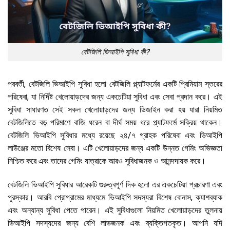
বেটজিলি ভিআইপি সুবিধা কী?
পরবর্তী, বেটজিলি ভিআইপি সুবিধা হলো বেটজিলি প্ল্যাটফর্মের একটি প্রিমিয়াম স্তরের
পরিষেবা, যা নির্দিষ্ট খেলোয়াড়দের জন্য একচেটিয়া সুবিধা এবং সেবা প্রদান করে। এই
সুবিধা সাধারণত সেই সকল খেলোয়াড়দের জন্য ডিজাইন করা হয় যারা নিয়মিত
বেটজিলিতে বড় পরিমাণে বাজি ধরেন বা দীর্ঘ সময় ধরে প্ল্যাটফর্মে সক্রিয় থাকেন।
বেটজিলি ভিআইপি সুবিধার মধ্যে রয়েছে ২৪/৭ গ্রাহক পরিষেবা এবং ভিআইপি
লাউঞ্জের মতো বিশেষ সেবা। এটি খেলোয়াড়দের জন্য একটি উন্নত গেমিং অভিজ্ঞতা
নিশ্চিত করে এবং তাদের গেমিং যাত্রাকে আরও সুবিধাজনক ও আনন্দদায়ক করে।
বেটজিলি ভিআইপি সুবিধার আরেকটি গুরুত্বপূর্ণ দিক হলো এর একচেটিয়া প্রচারণা এবং
পুরস্কার। আরবি প্রোগ্রামের মাধ্যমে ভিআইপি সদস্যরা বিশেষ বোনাস, ক্যাশব্যাক
এবং অন্যান্য সুবিধা পেতে পারেন। এই সুবিধাগুলো নিয়মিত খেলোয়াড়দের তুলনায়
ভিআইপি সদস্যদের জন্য বেশি লাভজনক এবং ব্যক্তিগতকৃত। আপনি যদি