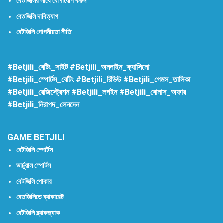
বেতজিলির সাথে যোগাযোগ করুন
বেতজিলি দাবিত্যাগ
বেটজিলি গোপনীয়তা নীতি
#Betjili_বেটিং_সাইট #Betjili_অনলাইন_ক্যাসিনো
#Betjili_স্পোর্টস_বেটিং #Betjili_রিভিউ #Betjili_গেমস_তালিকা
#Betjili_রেজিস্ট্রেশন #Betjili_লগইন #Betjili_বোনাস_অফার
#Betjili_নিরাপদ_লেনদেন
GAME BETJILI
বেটজিলি স্পোর্টস
ভার্চুয়াল স্পোর্টস
বেটজিলি পোকার
বেতজিলিতে ব্যাকারেট
বেটজিলি ব্ল্যাকজ্যাক