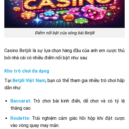
Điểm nổi bật của sòng bài Betjili
Casino Betjili là sự lựa chọn hàng đầu của anh em cược thủ
bởi nhà cái có nhiều điểm nổi bật như sau:
Kho trò chơi đa dạng
Tại
Betjili Việt Nam
, bạn có thể tham gia nhiều trò chơi hấp
dẫn như:
Baccarat
: Trò chơi bài kinh điển, dễ chơi và có tỷ lệ
thắng cao.
Roulette
: Trải nghiệm cảm giác hồi hộp khi đặt cược
vào vòng quay may mắn.