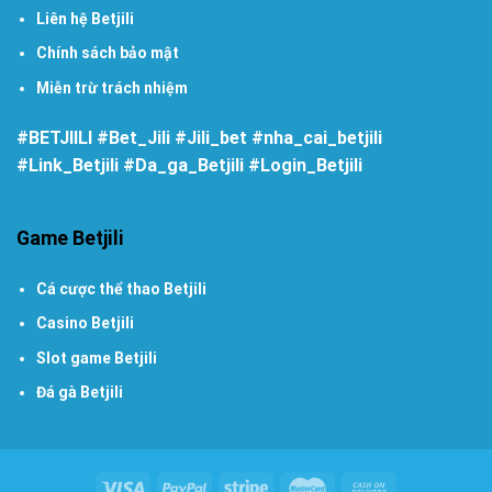
Liên hệ Betjili
Chính sách bảo mật
Miễn trừ trách nhiệm
#BETJIILI #Bet_Jili #Jili_bet #nha_cai_betjili
#Link_Betjili #Da_ga_Betjili #Login_Betjili
Game Betjili
Cá cược thể thao Betjili
Casino Betjili
Slot game Betjili
Đá gà Betjili