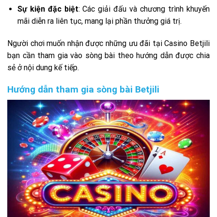
Sự kiện đặc biệt
: Các giải đấu và chương trình khuyến
mãi diễn ra liên tục, mang lại phần thưởng giá trị.
Người chơi muốn nhận được những ưu đãi tại Casino Betjili
bạn cần tham gia vào sòng bài theo hướng dẫn được chia
sẻ ở nội dung kế tiếp.
Hướng dẫn tham gia sòng bài Betjili