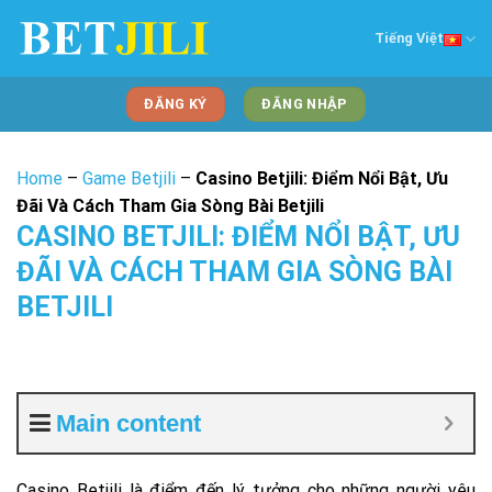
Skip
to
Tiếng Việt
content
ĐĂNG KÝ
ĐĂNG NHẬP
Home
–
Game Betjili
–
Casino Betjili: Điểm Nổi Bật, Ưu
Đãi Và Cách Tham Gia Sòng Bài Betjili
CASINO BETJILI: ĐIỂM NỔI BẬT, ƯU
ĐÃI VÀ CÁCH THAM GIA SÒNG BÀI
BETJILI
Main content
Casino Betjili là điểm đến lý tưởng cho những người yêu